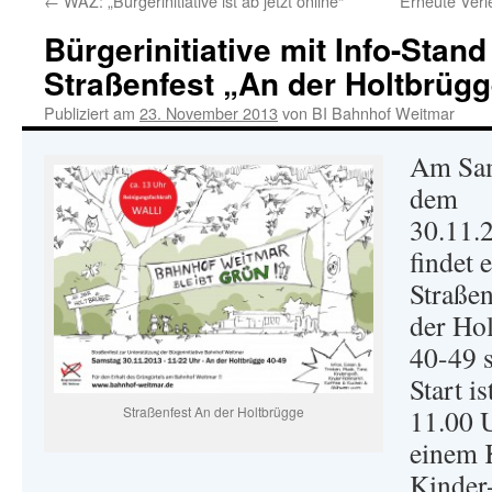
←
WAZ: „Bürgerinitiative ist ab jetzt online“
Erneute Ver
Bürgerinitiative mit Info-Stan
Straßenfest „An der Holtbrügg
Publiziert am
23. November 2013
von
BI Bahnhof Weitmar
Am Sa
dem
30.11.
findet 
Straßen
der Ho
40-49 s
Start i
Straßenfest An der Holtbrügge
11.00 
einem 
Kinder