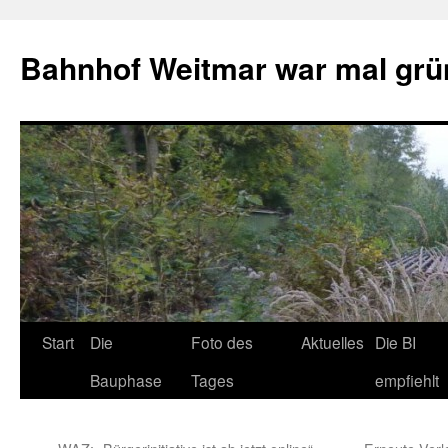
Bahnhof Weitmar war mal grü
Start
Die
Foto des
Aktuelles
Die BI
Bauphase
Tages
empfiehlt