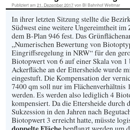
Publiziert am
21. Dezember 2017
von
BI Bahnhof Weitmar
In ihrer letzten Sitzung stellte die Bez
Südwest eine weitere Ungereimtheit i
dem B-Plan 946 fest. Das Grünflächena
„Numerischen Bewertung von Biotoptyp
Eingriffsregelung in NRW“ für den ger
Biotopwert von 6 auf einer Skala von 1 b
Ackerfläche an der Ettersheide wurde m
eingestuft. Die Kompensation der verni
7400 qm soll nur im Flächenverhältnis 1
werden. Es werden also lediglich 4 Bio
kompensiert. Da die Ettersheide durch d
Sukzession in den Jahren nach Begutac
Biotopwert 3 erreicht hatte, müsste logi
doppelte Fläche
bepflanzt werden um d