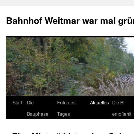
Bahnhof Weitmar war mal grü
Start
Die
Foto des
Aktuelles
Die BI
Bauphase
Tages
empfiehlt
S