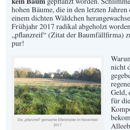
kein Baum
gepflanzt worden. Schlimme
hohen Bäume, die in den letzten Jahren 
einem dichten Wäldchen herangewachse
Frühjahr 2017 radikal abgeholzt worde
„pflanzreif“ (Zitat der Baumfällfirma)
pur!
Warum
nicht 
gegebe
regen
Geld, 
für di
Kompe
bekom
Die „pflanzreif“ gemachte Ettersheide im November
Allee
2017