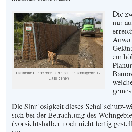
Die zw
nur au
erreic
Anwohn
Geländ
cm höh
Planu
Bauor
Für kleine Hunde reicht’s, sie können schallgeschützt
Gassi gehen
welche
gemes
Die Sinnlosigkeit dieses Schallschutz-
sich bei der Betrachtung des Wohnge
(vorsichtshalber noch nicht fertig geste
aus.