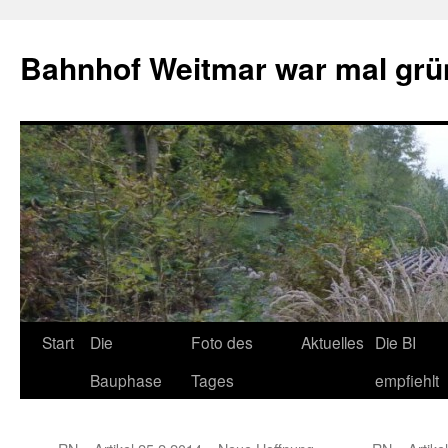
Bahnhof Weitmar war mal grü
Start
Die
Foto des
Aktuelles
Die BI
Bauphase
Tages
empfiehlt