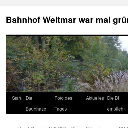
Bahnhof Weitmar war mal grü
Start
Die
Foto des
Aktuelles
Die BI
Bauphase
Tages
empfiehlt