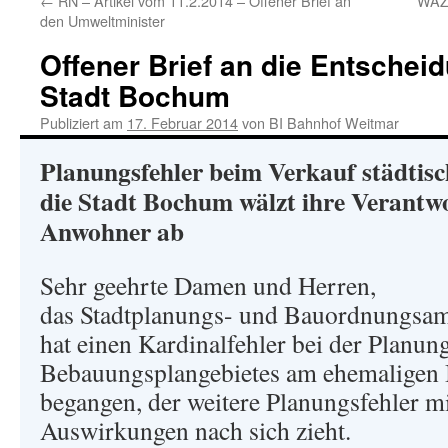
←
RN – Artikel vom 11.2.2014 – Offener Brief an
WAZ 
den Umweltminister
Offener Brief an die Entschei
Stadt Bochum
Publiziert am
17. Februar 2014
von
BI Bahnhof Weitmar
Planungsfehler beim Verkauf städtis
die Stadt Bochum wälzt ihre Verantw
Anwohner ab
Sehr geehrte Damen und Herren,
das Stadtplanungs- und Bauordnungsam
hat einen Kardinalfehler bei der Planun
Bebauungsplangebietes am ehemaligen
begangen, der weitere Planungsfehler 
Auswirkungen nach sich zieht.