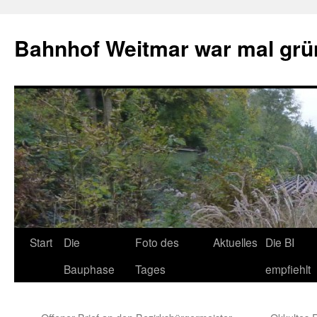
Bahnhof Weitmar war mal grü
Start
Die
Foto des
Aktuelles
Die BI
Bauphase
Tages
empfiehlt