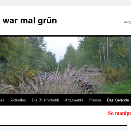
 war mal grün
Bürg
ges
Aktuelles
Die BI empfiehlt
Argumente
Presse
Das Gelände
So manipuliert