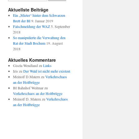
Aktuellste Beiträge
Ein „Mieter“ hinter dem Schwarzen
Brett der BI
9. Januar 2019
Falschmeldung der WAZ
5. September
2018
So manipulierte die Verwaltung den
Rat der Stadt Bochum
19. August
2018
Aktuelles Kommentare
Gisela Wendland
zu
Links
Iris
zu
Der Wald ist nicht mehr existent
Meinolf D.Matern
zu
Verkehrschaos
an der Holtbrügge
BI Bahnhof Weitmar
zu
Verkehrschaos an der Holtbrügge
Meinolf D. Matern
zu
Verkehrschaos
an der Holtbrügge