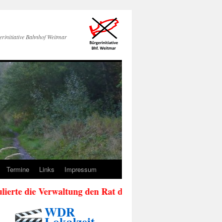
erinitiative Bahnhof Weitmar
Termine
Links
Impressum
e die Verwaltung den Rat der Stadt Bochum (siehe Aktuel
WDR
Lokalzeit