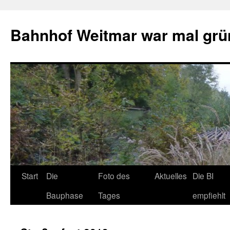
Bahnhof Weitmar war mal grü
Start
Die
Foto des
Aktuelles
Die BI
Bauphase
Tages
empfiehlt