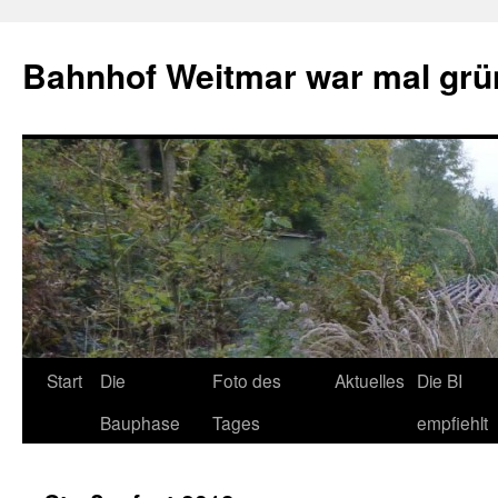
Bahnhof Weitmar war mal grü
Start
Die
Foto des
Aktuelles
Die BI
Bauphase
Tages
empfiehlt