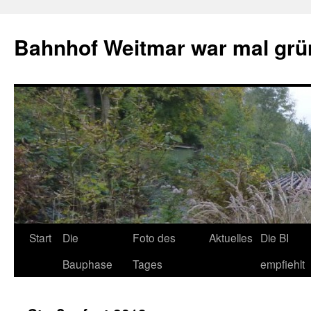
Bahnhof Weitmar war mal grü
Start
Die
Foto des
Aktuelles
Die BI
Bauphase
Tages
empfiehlt