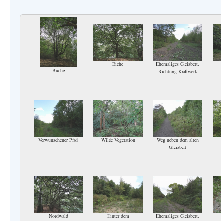
Eiche
Ehemaliges Gleisbett,
Buche
Richtung Kraftwerk
Verwunschener Pfad
Wilde Vegetation
Weg neben dem alten
Gleisbett
Nordwald
Hinter dem
Ehemaliges Gleisbett,