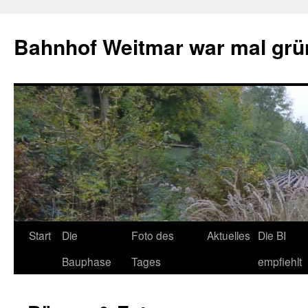
Bahnhof Weitmar war mal grü
Start
Die
Foto des
Aktuelles
Die BI
Bauphase
Tages
empfiehlt