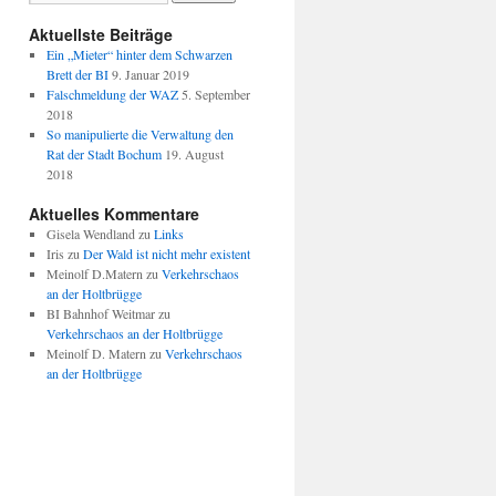
Aktuellste Beiträge
Ein „Mieter“ hinter dem Schwarzen
Brett der BI
9. Januar 2019
Falschmeldung der WAZ
5. September
2018
So manipulierte die Verwaltung den
Rat der Stadt Bochum
19. August
2018
Aktuelles Kommentare
Gisela Wendland
zu
Links
Iris
zu
Der Wald ist nicht mehr existent
Meinolf D.Matern
zu
Verkehrschaos
an der Holtbrügge
BI Bahnhof Weitmar
zu
Verkehrschaos an der Holtbrügge
Meinolf D. Matern
zu
Verkehrschaos
an der Holtbrügge