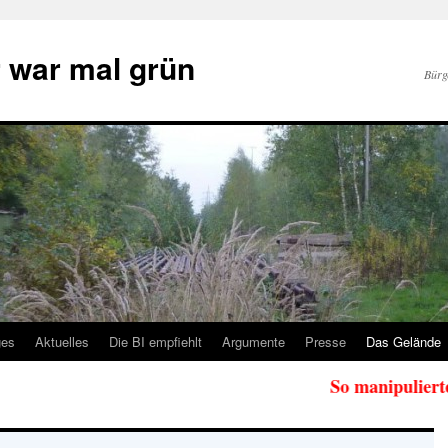
 war mal grün
Bürg
ges
Aktuelles
Die BI empfiehlt
Argumente
Presse
Das Gelände
So manipulierte die Ve