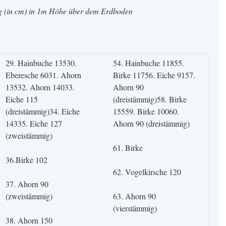
ng (in cm) in 1m Höhe über dem Erdboden
29. Hainbuche 13530.
54. Hainbuche 11855.
Eberesche 6031. Ahorn
Birke 11756. Eiche 9157.
13532. Ahorn 14033.
Ahorn 90
Eiche 115
(dreistämmig)58. Birke
(dreistämmig)34. Eiche
15559. Birke 10060.
14335. Eiche 127
Ahorn 90 (dreistämmig)
(zweistämmig)
61. Birke
36.Birke 102
62. Vogelkirsche 120
37. Ahorn 90
(zweistämmig)
63. Ahorn 90
(vierstämmig)
38. Ahorn 150