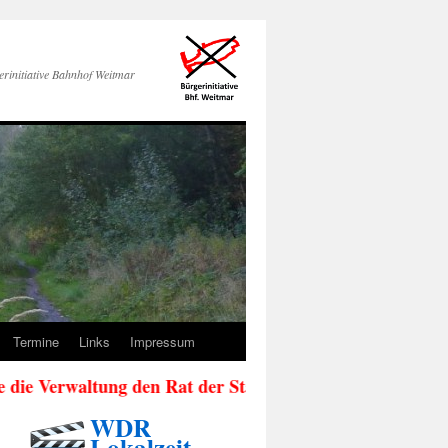
erinitiative Bahnhof Weitmar
Termine
Links
Impressum
rwaltung den Rat der Stadt Bochum (siehe Aktuelles)
WDR
Lokalzeit