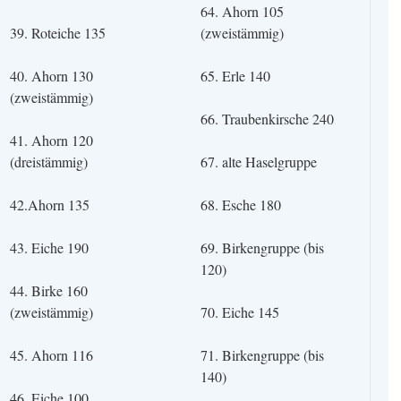
64. Ahorn 105
39. Roteiche 135
(zweistämmig)
40. Ahorn 130
65. Erle 140
(zweistämmig)
66. Traubenkirsche 240
41. Ahorn 120
(dreistämmig)
67. alte Haselgruppe
42.Ahorn 135
68. Esche 180
43. Eiche 190
69. Birkengruppe (bis
120)
44. Birke 160
(zweistämmig)
70. Eiche 145
45. Ahorn 116
71. Birkengruppe (bis
140)
46. Eiche 100