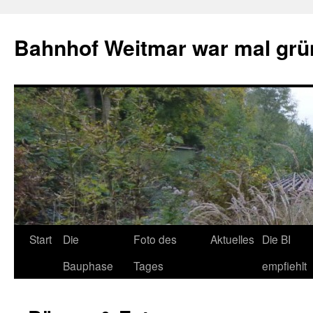
Bahnhof Weitmar war mal grü
Start
Die
Foto des
Aktuelles
Die BI
Bauphase
Tages
empfiehlt