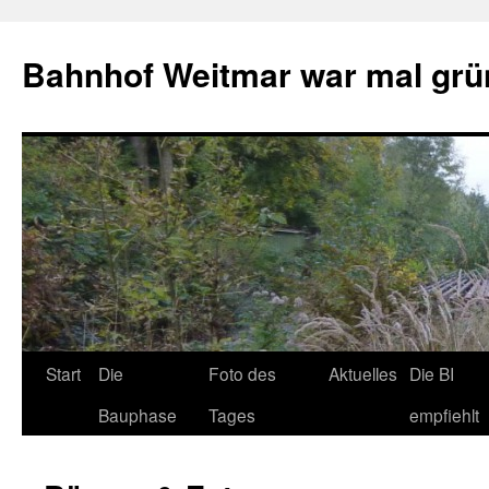
Bahnhof Weitmar war mal grü
Start
Die
Foto des
Aktuelles
Die BI
Bauphase
Tages
empfiehlt