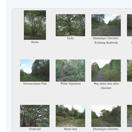
Eiche
Ehemaliges Gleisbett,
Buche
Richtung Kraftwerk
Verwunschener Pfad
Wilde Vegetation
Weg neben dem alten
Gleisbett
Nordwald
Hinter dem
Ehemaliges Gleisbett,