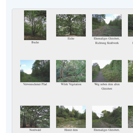
Eiche
Ehemaliges Gleisbett,
Buche
Richtung Kraftwerk
Verwunschener Pfad
Wilde Vegetation
Weg neben dem alten
Gleisbett
Nordwald
Hinter dem
Ehemaliges Gleisbett,