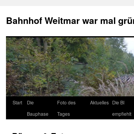
Bahnhof Weitmar war mal grü
Start
Die
Foto des
Aktuelles
Die BI
Bauphase
Tages
empfiehlt