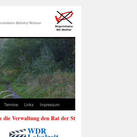
erinitiative Bahnhof Weitmar
Termine
Links
Impressum
rwaltung den Rat der Stadt Bochum (siehe Aktuelles)
WDR
Lokalzeit