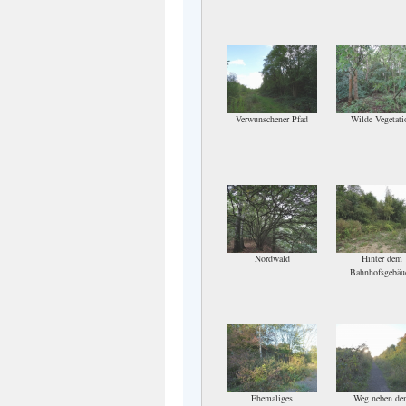
Verwunschener Pfad
Wilde Vegetati
Nordwald
Hinter dem
Bahnhofsgebäu
Ehemaliges
Weg neben de