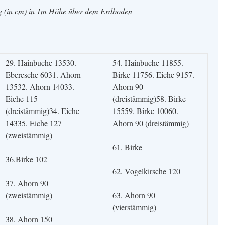
ng (in cm) in 1m Höhe über dem Erdboden
29. Hainbuche 13530.
54. Hainbuche 11855.
Eberesche 6031. Ahorn
Birke 11756. Eiche 9157.
13532. Ahorn 14033.
Ahorn 90
Eiche 115
(dreistämmig)58. Birke
(dreistämmig)34. Eiche
15559. Birke 10060.
14335. Eiche 127
Ahorn 90 (dreistämmig)
(zweistämmig)
61. Birke
36.Birke 102
62. Vogelkirsche 120
37. Ahorn 90
(zweistämmig)
63. Ahorn 90
(vierstämmig)
38. Ahorn 150