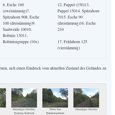
6. Esche 160
12. Pappel (150)13.
(zweistämmig)7.
Pappel 15014. Spitzahorn
Spitzahorn 908. Esche
7015. Esche 90
100 (dreistämmig)9.
(dreistämmig)16. Esche
Saalweide 10010.
210
Robinie 13011.
Robiniengruppe (10x)
17. Feldahorn 125
(vierstämmig)
ienen, sich einen Eindruck vom aktuellen Zustand des Geländes zu
Ehemaliges Gleisbett,
Hinter dem
Ehemaliges Gleisbett
Richtung Kraftwerk
Bahnhofsgebäude