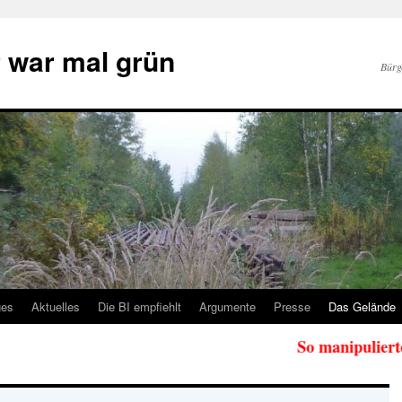
 war mal grün
Bürg
ges
Aktuelles
Die BI empfiehlt
Argumente
Presse
Das Gelände
So manipulierte die Ve