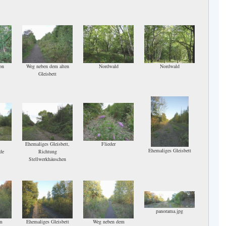
on
Weg neben dem alten
Nordwald
Nordwald
Gleisbett
Ehemaliges Gleisbett,
Flieder
Ehemaliges Gleisbett
de
Richtung
Stellwerkhäuschen
panorama.jpg
m
Ehemaliges Gleisbett
Weg neben dem