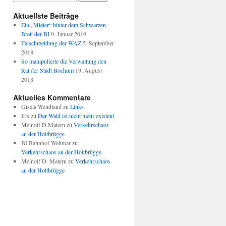
Aktuellste Beiträge
Ein „Mieter“ hinter dem Schwarzen
Brett der BI
9. Januar 2019
Falschmeldung der WAZ
5. September
2018
So manipulierte die Verwaltung den
Rat der Stadt Bochum
19. August
2018
Aktuelles Kommentare
Gisela Wendland
zu
Links
Iris
zu
Der Wald ist nicht mehr existent
Meinolf D.Matern
zu
Verkehrschaos
an der Holtbrügge
BI Bahnhof Weitmar
zu
Verkehrschaos an der Holtbrügge
Meinolf D. Matern
zu
Verkehrschaos
an der Holtbrügge