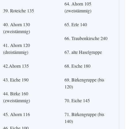
64. Ahorn 105
39. Roteiche 135
(zweistämmig)
40. Ahorn 130
65. Erle 140
(zweistämmig)
66. Traubenkirsche 240
41. Ahorn 120
(dreistämmig)
67. alte Haselgruppe
42.Ahorn 135
68. Esche 180
43. Eiche 190
69. Birkengruppe (bis
120)
44. Birke 160
(zweistämmig)
70. Eiche 145
45. Ahorn 116
71. Birkengruppe (bis
140)
46. Eiche 100